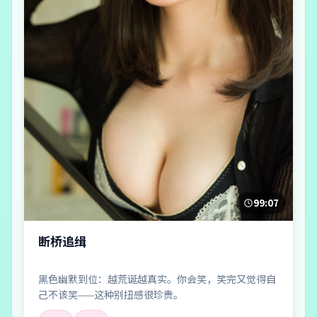
99:07
断桥追缉
黑色幽默到位：越荒诞越真实。你会笑，笑完又觉得自
己不该笑——这种别扭感很珍贵。