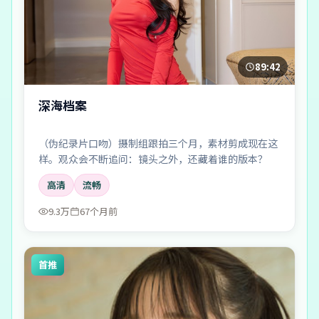
89:42
深海档案
（伪纪录片口吻）摄制组跟拍三个月，素材剪成现在这
样。观众会不断追问：镜头之外，还藏着谁的版本？
高清
流畅
9.3万
67个月前
首推