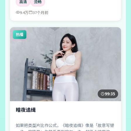
高清
流畅
9.4万
37个月前
热播
99:35
暗夜追缉
如果把类型片比作公式，《暗夜追缉》像是「故意写错