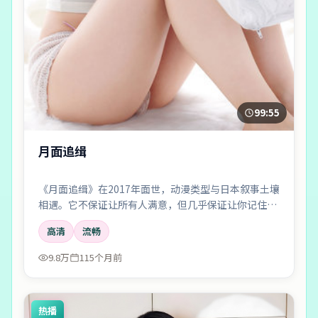
99:55
月面追缉
《月面追缉》在2017年面世，动漫类型与日本叙事土壤
相遇。它不保证让所有人满意，但几乎保证让你记住一
两个镜头、一两句对白，以及散场后心里那点挥之不去
高清
流畅
的回声。
9.8万
115个月前
热播