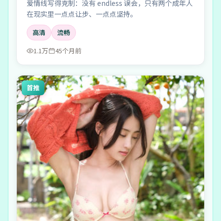
爱情线写得克制：没有 endless 误会，只有两个成年人
在现实里一点点让步、一点点坚持。
高清
流畅
1.1万
45个月前
首推