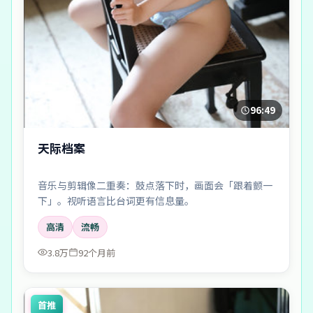
96:49
天际档案
音乐与剪辑像二重奏：鼓点落下时，画面会「跟着颤一
下」。视听语言比台词更有信息量。
高清
流畅
3.8万
92个月前
首推