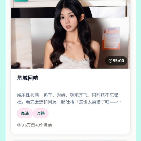
95:00
危城回响
娱乐性拉满：追车、对峙、嘴炮齐飞，同时还不忘埋
梗。看完会想和网友一起吐槽「这也太离谱了吧——但
好爽」。
高清
流畅
9.6万
49个月前