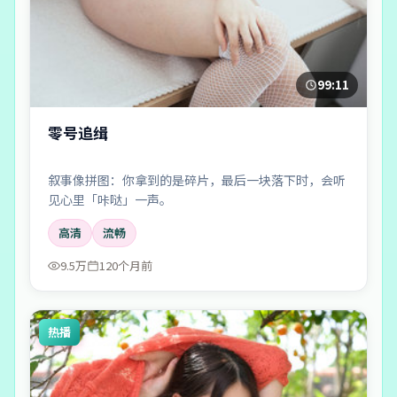
99:11
零号追缉
叙事像拼图：你拿到的是碎片，最后一块落下时，会听
见心里「咔哒」一声。
高清
流畅
9.5万
120个月前
热播