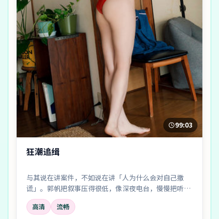
99:03
狂潮追缉
与其说在讲案件，不如说在讲「人为什么会对自己撒
谎」。郭帆把叙事压得很低，像深夜电台，慢慢把听众
引进雾里。
高清
流畅