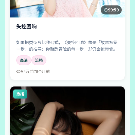
99:59
失控回响
如果把类型片比作公式，《失控回响》像是「故意写错
一步」的推导：你熟悉冒险的每一步，却仍会被带偏。
高清
流畅
9.4万
78个月前
热播