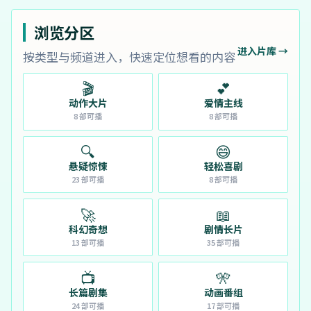
浏览分区
进入片库 →
按类型与频道进入，快速定位想看的内容
🎬
💕
动作大片
爱情主线
8
部可播
8
部可播
🔍
😄
悬疑惊悚
轻松喜剧
23
部可播
8
部可播
🚀
📖
科幻奇想
剧情长片
13
部可播
35
部可播
📺
🎌
长篇剧集
动画番组
24
部可播
17
部可播