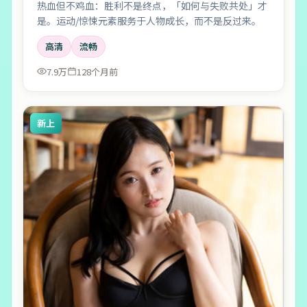
热血但不鸡血：胜利不是终点，「如何与失败共处」才
是。运动/惊悚元素服务于人物成长，而不是反过来。
高清
流畅
7.9万
128个月前
新上