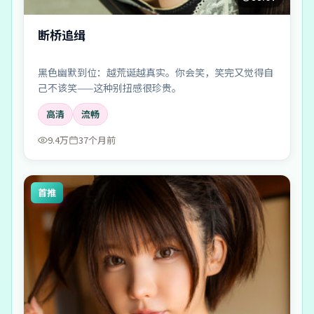
断桥追缉
黑色幽默到位：越荒诞越真实。你会笑，笑完又觉得自
己不该笑——这种别扭感很珍贵。
高清
流畅
9.4万
37个月前
首推